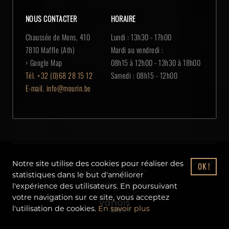
NOUS CONTACTER
HORAIRE
Chaussée de Mons, 410
Lundi : 13h30 - 17h00
7810 Maffle (Ath)
Mardi au vendredi :
› Google Map
08h15 à 12h00 - 13h30 à 18h00
Tél.
+32 (0)68 28 15 12
Samedi : 08h15 - 12h00
E-mail.
info@mourin.be
Notre site utilise des cookies pour réaliser des
© 2019. Les dénominations, logos et autres images employés sur ce site sont la propriété
OK !
exclusive de leur propriétaire.
statistiques dans le but d'améliorer
Mentions légales
-
Vie privée
l'expérience des utilisateurs. En poursuivant
votre navigation sur ce site, vous acceptez
l'utilisation de cookies.
En savoir plus