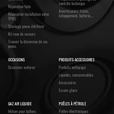
contrôle technique
Réparation fuite
Amortisseurs, freins,
Réparation-installation valve
échappement, batterie,…
TPMS
Stockage pneus été/hiver
Kit roue de secours
Trouver la dimension de ses
pneus
OCCASIONS
PRODUITS-ACCESSOIRES
Occasions voitures
Produits nettoyage
Liquides, consommables
Accessoires
Essuie-glace
GAZ AIR LIQUIDE
POÊLES À PÉTROLE
Hélium pour ballons
Poêles électroniques