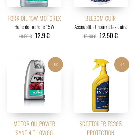
FORK OIL 15W MOTOREX
BELGOM CUIR
Huile de fourche 15W
Assouplit et nourrit les cuirs
12.9 €
12.50 €
18.50 €
15.60 €
-9 €
-4 €
MOTOR OIL POWER
SCOTTOILER FS365
SYNT 4 T 10W60
PROTECTION