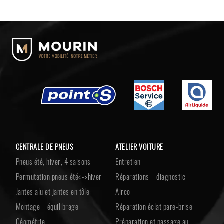
CENTRALE DE PNEUS
ATELIER VOITURE
Pneus été, hiver, 4 saisons
Entretien
Permutation pneus été<->hiver
Réparations – diagnostic
Jantes alu et jantes en tôle
Airco
Montage – équilibrage
Réparation éclat pare-brise
Géométrie
Préparation et passage au