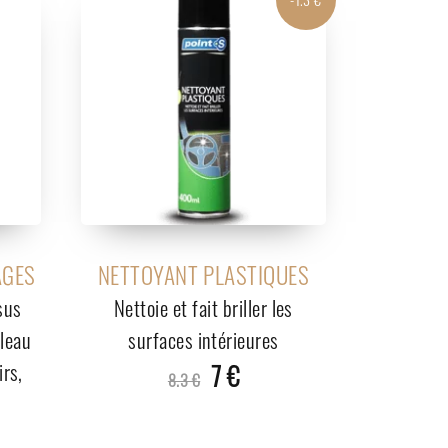
AGES
NETTOYANT PLASTIQUES
sus
Nettoie et fait briller les
bleau
surfaces intérieures
irs,
7 €
8.3 €