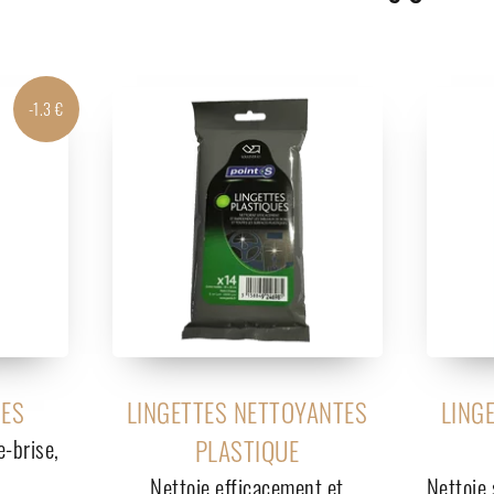
-1.3 €
RES
LINGETTES NETTOYANTES
LING
e-brise,
PLASTIQUE
Nettoie efficacement et
Nettoie 