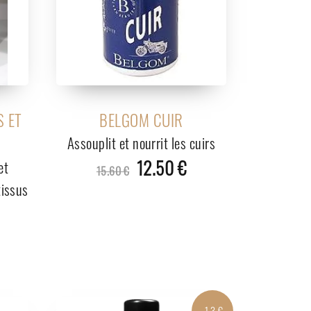
S ET
BELGOM CUIR
Assouplit et nourrit les cuirs
12.50 €
et
15.60 €
tissus
-1.3 €