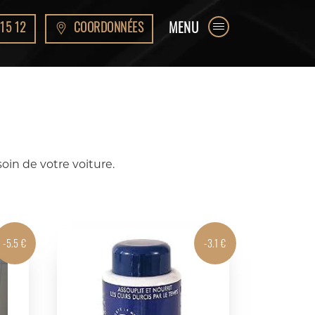
MENU
15 12
COORDONNÉES
oin de votre voiture.
-5.5 €
-3.1 €