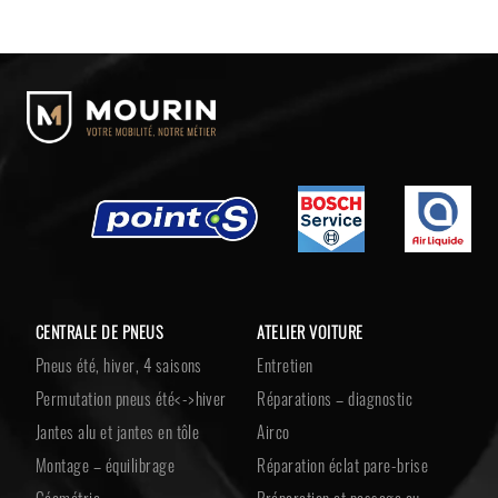
CENTRALE DE PNEUS
ATELIER VOITURE
Pneus été, hiver, 4 saisons
Entretien
Permutation pneus été<->hiver
Réparations – diagnostic
Jantes alu et jantes en tôle
Airco
Montage – équilibrage
Réparation éclat pare-brise